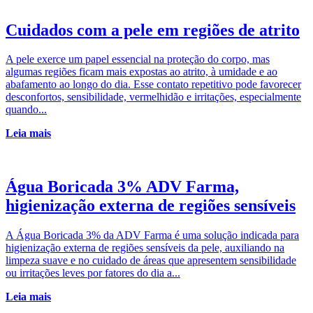
Cuidados com a pele em regiões de atrito
A pele exerce um papel essencial na proteção do corpo, mas
algumas regiões ficam mais expostas ao atrito, à umidade e ao
abafamento ao longo do dia. Esse contato repetitivo pode favorecer
desconfortos, sensibilidade, vermelhidão e irritações, especialmente
quando...
Leia mais
Água Boricada 3% ADV Farma,
higienização externa de regiões sensíveis
A Água Boricada 3% da ADV Farma é uma solução indicada para
higienização externa de regiões sensíveis da pele, auxiliando na
limpeza suave e no cuidado de áreas que apresentem sensibilidade
ou irritações leves por fatores do dia a...
Leia mais