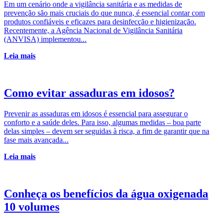
Em um cenário onde a vigilância sanitária e as medidas de
prevenção são mais cruciais do que nunca, é essencial contar com
produtos confiáveis e eficazes para desinfecção e higienização.
Recentemente, a Agência Nacional de Vigilância Sanitária
(ANVISA) implementou...
Leia mais
Como evitar assaduras em idosos?
Prevenir as assaduras em idosos é essencial para assegurar o
conforto e a saúde deles. Para isso, algumas medidas – boa parte
delas simples – devem ser seguidas à risca, a fim de garantir que na
fase mais avançada...
Leia mais
Conheça os benefícios da água oxigenada
10 volumes