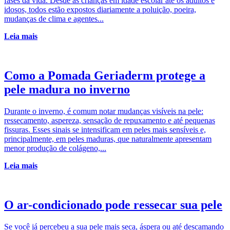
fases da vida. Desde as crianças em idade escolar até os adultos e
idosos, todos estão expostos diariamente a poluição, poeira,
mudanças de clima e agentes...
Leia mais
Como a Pomada Geriaderm protege a
pele madura no inverno
Durante o inverno, é comum notar mudanças visíveis na pele:
ressecamento, aspereza, sensação de repuxamento e até pequenas
fissuras. Esses sinais se intensificam em peles mais sensíveis e,
principalmente, em peles maduras, que naturalmente apresentam
menor produção de colágeno,...
Leia mais
O ar-condicionado pode ressecar sua pele
Se você já percebeu a sua pele mais seca, áspera ou até descamando