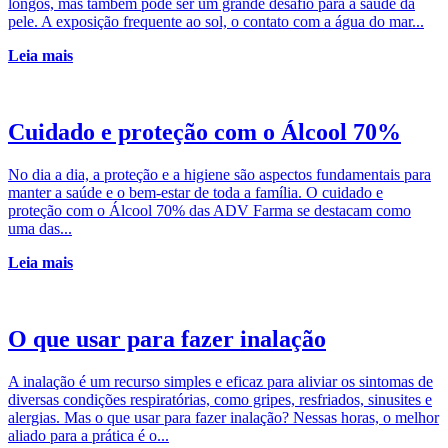
longos, mas também pode ser um grande desafio para a saúde da
pele. A exposição frequente ao sol, o contato com a água do mar...
Leia mais
Cuidado e proteção com o Álcool 70%
No dia a dia, a proteção e a higiene são aspectos fundamentais para
manter a saúde e o bem-estar de toda a família. O cuidado e
proteção com o Álcool 70% das ADV Farma se destacam como
uma das...
Leia mais
O que usar para fazer inalação
A inalação é um recurso simples e eficaz para aliviar os sintomas de
diversas condições respiratórias, como gripes, resfriados, sinusites e
alergias. Mas o que usar para fazer inalação? Nessas horas, o melhor
aliado para a prática é o...