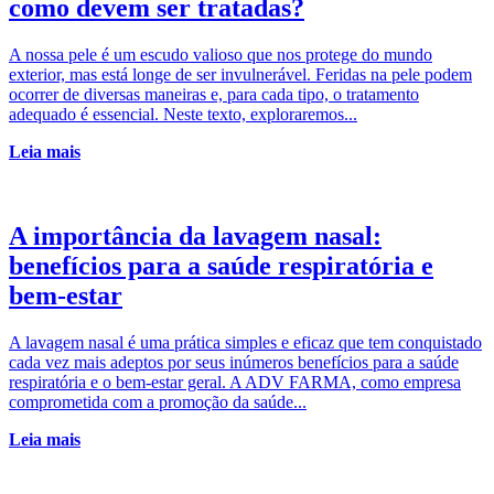
como devem ser tratadas?
A nossa pele é um escudo valioso que nos protege do mundo
exterior, mas está longe de ser invulnerável. Feridas na pele podem
ocorrer de diversas maneiras e, para cada tipo, o tratamento
adequado é essencial. Neste texto, exploraremos...
Leia mais
A importância da lavagem nasal:
benefícios para a saúde respiratória e
bem-estar
A lavagem nasal é uma prática simples e eficaz que tem conquistado
cada vez mais adeptos por seus inúmeros benefícios para a saúde
respiratória e o bem-estar geral. A ADV FARMA, como empresa
comprometida com a promoção da saúde...
Leia mais