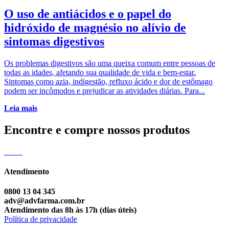
O uso de antiácidos e o papel do
hidróxido de magnésio no alívio de
sintomas digestivos
Os problemas digestivos são uma queixa comum entre pessoas de
todas as idades, afetando sua qualidade de vida e bem-estar.
Sintomas como azia, indigestão, refluxo ácido e dor de estômago
podem ser incômodos e prejudicar as atividades diárias. Para...
Leia mais
Encontre e compre
nossos produtos
Atendimento
0800 13 04 345
adv@advfarma.com.br
Atendimento das 8h às 17h (dias úteis)
Política de privacidade
Canal de denúncia