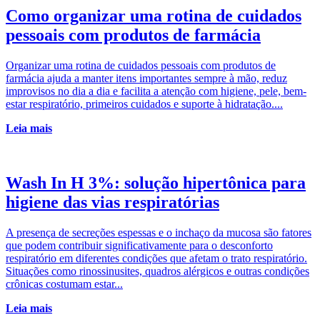
Como organizar uma rotina de cuidados
pessoais com produtos de farmácia
Organizar uma rotina de cuidados pessoais com produtos de
farmácia ajuda a manter itens importantes sempre à mão, reduz
improvisos no dia a dia e facilita a atenção com higiene, pele, bem-
estar respiratório, primeiros cuidados e suporte à hidratação....
Leia mais
Wash In H 3%: solução hipertônica para
higiene das vias respiratórias
A presença de secreções espessas e o inchaço da mucosa são fatores
que podem contribuir significativamente para o desconforto
respiratório em diferentes condições que afetam o trato respiratório.
Situações como rinossinusites, quadros alérgicos e outras condições
crônicas costumam estar...
Leia mais