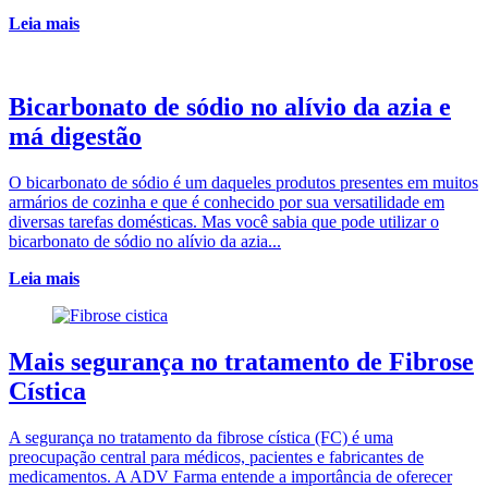
Leia mais
Bicarbonato de sódio no alívio da azia e
má digestão
O bicarbonato de sódio é um daqueles produtos presentes em muitos
armários de cozinha e que é conhecido por sua versatilidade em
diversas tarefas domésticas. Mas você sabia que pode utilizar o
bicarbonato de sódio no alívio da azia...
Leia mais
Mais segurança no tratamento de Fibrose
Cística
A segurança no tratamento da fibrose cística (FC) é uma
preocupação central para médicos, pacientes e fabricantes de
medicamentos. A ADV Farma entende a importância de oferecer