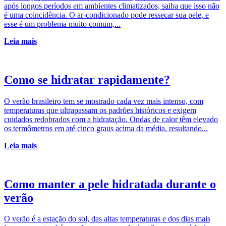
após longos períodos em ambientes climatizados, saiba que isso não
é uma coincidência. O ar-condicionado pode ressecar sua pele, e
esse é um problema muito comum,...
Leia mais
Como se hidratar rapidamente?
O verão brasileiro tem se mostrado cada vez mais intenso, com
temperaturas que ultrapassam os padrões históricos e exigem
cuidados redobrados com a hidratação. Ondas de calor têm elevado
os termômetros em até cinco graus acima da média, resultando...
Leia mais
Como manter a pele hidratada durante o
verão
O verão é a estação do sol, das altas temperaturas e dos dias mais