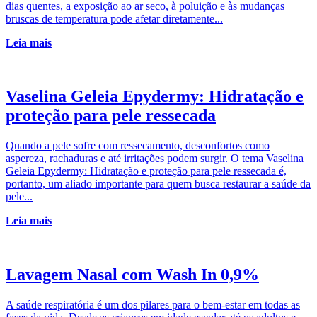
dias quentes, a exposição ao ar seco, à poluição e às mudanças
bruscas de temperatura pode afetar diretamente...
Leia mais
Vaselina Geleia Epydermy: Hidratação e
proteção para pele ressecada
Quando a pele sofre com ressecamento, desconfortos como
aspereza, rachaduras e até irritações podem surgir. O tema Vaselina
Geleia Epydermy: Hidratação e proteção para pele ressecada é,
portanto, um aliado importante para quem busca restaurar a saúde da
pele...
Leia mais
Lavagem Nasal com Wash In 0,9%
A saúde respiratória é um dos pilares para o bem-estar em todas as