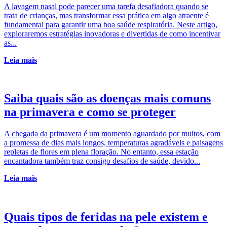
A lavagem nasal pode parecer uma tarefa desafiadora quando se
trata de crianças, mas transformar essa prática em algo atraente é
fundamental para garantir uma boa saúde respiratória. Neste artigo,
exploraremos estratégias inovadoras e divertidas de como incentivar
as...
Leia mais
Saiba quais são as doenças mais comuns
na primavera e como se proteger
A chegada da primavera é um momento aguardado por muitos, com
a promessa de dias mais longos, temperaturas agradáveis e paisagens
repletas de flores em plena floração. No entanto, essa estação
encantadora também traz consigo desafios de saúde, devido...
Leia mais
Quais tipos de feridas na pele existem e