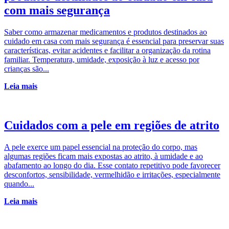
com mais segurança
Saber como armazenar medicamentos e produtos destinados ao
cuidado em casa com mais segurança é essencial para preservar suas
características, evitar acidentes e facilitar a organização da rotina
familiar. Temperatura, umidade, exposição à luz e acesso por
crianças são...
Leia mais
Cuidados com a pele em regiões de atrito
A pele exerce um papel essencial na proteção do corpo, mas
algumas regiões ficam mais expostas ao atrito, à umidade e ao
abafamento ao longo do dia. Esse contato repetitivo pode favorecer
desconfortos, sensibilidade, vermelhidão e irritações, especialmente
quando...
Leia mais