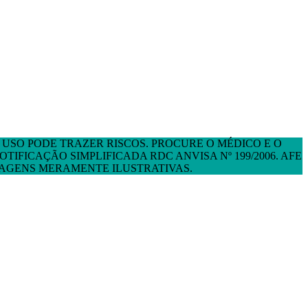
USO PODE TRAZER RISCOS. PROCURE O MÉDICO E O
FICAÇÃO SIMPLIFICADA RDC ANVISA Nº 199/2006. AFE
MAGENS MERAMENTE ILUSTRATIVAS.