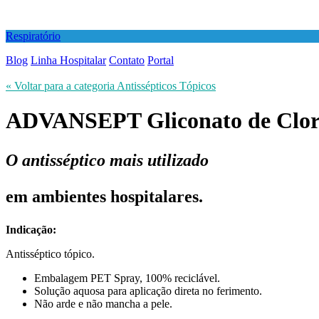
Respiratório
Blog
Linha Hospitalar
Contato
Portal
« Voltar para a categoria Antissépticos Tópicos
ADVANSEPT
Gliconato de Clo
O antisséptico mais utilizado
em ambientes hospitalares.
Indicação:
Antisséptico tópico.
Embalagem PET Spray, 100% reciclável.
Solução aquosa para aplicação direta no ferimento.
Não arde e não mancha a pele.