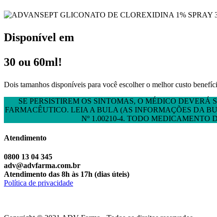
Disponível em
30 ou 60ml!
Dois tamanhos disponíveis para você escolher o melhor custo benefíc
SE PERSISTIREM OS SINTOMAS, O MÉDICO DEVERÁ
FARMACÊUTICO. LEIA A BULA (AS INFORMAÇÕES DA BU
Nº 1.00210-4. TODO MEDICAMENTO
Atendimento
0800 13 04 345
adv@advfarma.com.br
Atendimento das 8h às 17h (dias úteis)
Política de privacidade
Canal de denúncia
Relatório de transparência Salarial
Trabalhe Conosco